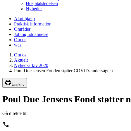
Hospitalsledelsen
Nyheder
Akut hjælp
Praktisk information
Områder
Job og uddannelse
Om os
was
Om os
Aktuelt
Nyhedsarkiv 2020
Poul Due Jensen Fonden støtter COVID-undersøgelse
Udskriv
Poul Due Jensens Fond støtter 
Gå direkte til: