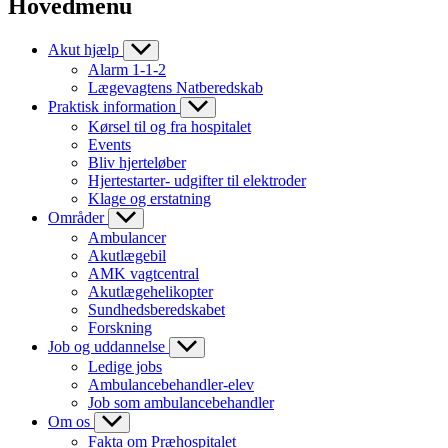
Hovedmenu
Akut hjælp
Alarm 1-1-2
Lægevagtens Natberedskab
Praktisk information
Kørsel til og fra hospitalet
Events
Bliv hjerteløber
Hjertestarter- udgifter til elektroder
Klage og erstatning
Områder
Ambulancer
Akutlægebil
AMK vagtcentral
Akutlægehelikopter
Sundhedsberedskabet
Forskning
Job og uddannelse
Ledige jobs
Ambulancebehandler-elev
Job som ambulancebehandler
Om os
Fakta om Præhospitalet