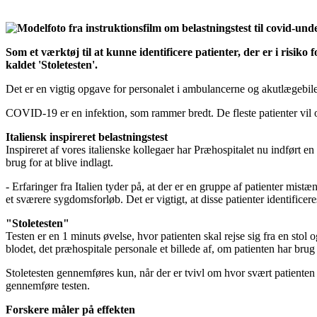
Som et værktøj til at kunne identificere patienter, der er i risi
kaldet 'Stoletesten'.
Det er en vigtig opgave for personalet i ambulancerne og akutlægebilern
COVID-19 er en infektion, som rammer bredt. De fleste patienter vil 
Italiensk inspireret belastningstest
Inspireret af vores italienske kollegaer har Præhospitalet nu indført e
brug for at blive indlagt.
- Erfaringer fra Italien tyder på, at der er en gruppe af patienter m
et sværere sygdomsforløb. Det er vigtigt, at disse patienter identific
"Stoletesten"
Testen er en 1 minuts øvelse, hvor patienten skal rejse sig fra en sto
blodet, det præhospitale personale et billede af, om patienten har brug f
Stoletesten gennemføres kun, når der er tvivl om hvor svært patienten e
gennemføre testen.
Forskere måler på effekten