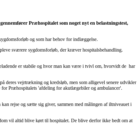
, gennemfører Præhospitalet som noget nyt en belastningstest,
ært sygdomsforløb og som har behov for indlæggelse.
opleve sværere sygdomsforløb, der kræver hospitalsbehandling.
syneladende er stabile og hvor man kan være i tvivl om, hvorvidt de har
 på deres vejrtrækning og kredsløb, men som alligevel senere udvikler
e for Præhospitalets 'afdeling for akutlægebiler og ambulancer'.
n kan rejse og sætte sig giver, sammen med målingen af iltniveauet i
m vil altid blive kørt til hospitalet. De blive derfor ikke bedt om at