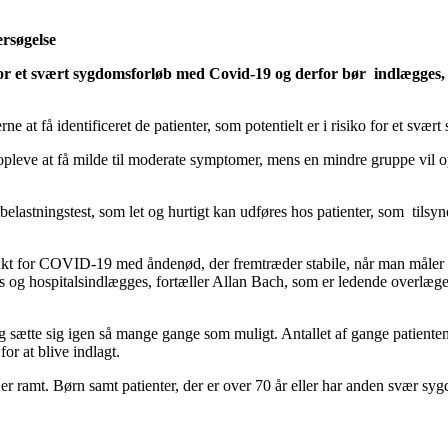
ko for et svært sygdomsforløb med Covid-19 og derfor bør indlægges
e at få identificeret de patienter, som potentielt er i risiko for et sv
opleve at få milde til moderate symptomer, mens en mindre gruppe vil 
n belastningstest, som let og hurtigt kan udføres hos patienter, som til
istænkt for COVID-19 med åndenød, der fremtræder stabile, når man måler
eres og hospitalsindlægges, fortæller Allan Bach, som er ledende overlæg
l og sætte sig igen så mange gange som muligt. Antallet af gange patiente
or at blive indlagt.
r ramt. Børn samt patienter, der er over 70 år eller har anden svær sygdo