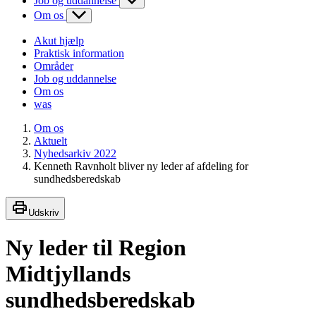
Job og uddannelse
Om os
Akut hjælp
Praktisk information
Områder
Job og uddannelse
Om os
was
Om os
Aktuelt
Nyhedsarkiv 2022
Kenneth Ravnholt bliver ny leder af afdeling for
sundhedsberedskab
Udskriv
Ny leder til Region
Midtjyllands
sundhedsberedskab