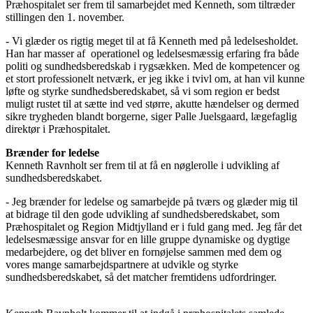
Præhospitalet ser frem til samarbejdet med Kenneth, som tiltræder
stillingen den 1. november.
- Vi glæder os rigtig meget til at få Kenneth med på ledelsesholdet.
Han har masser af operationel og ledelsesmæssig erfaring fra både
politi og sundhedsberedskab i rygsækken. Med de kompetencer og
et stort professionelt netværk, er jeg ikke i tvivl om, at han vil kunne
løfte og styrke sundhedsberedskabet, så vi som region er bedst
muligt rustet til at sætte ind ved større, akutte hændelser og dermed
sikre trygheden blandt borgerne, siger Palle Juelsgaard, lægefaglig
direktør i Præhospitalet.
Brænder for ledelse
Kenneth Ravnholt ser frem til at få en nøglerolle i udvikling af
sundhedsberedskabet.
- Jeg brænder for ledelse og samarbejde på tværs og glæder mig til
at bidrage til den gode udvikling af sundhedsberedskabet, som
Præhospitalet og Region Midtjylland er i fuld gang med. Jeg får det
ledelsesmæssige ansvar for en lille gruppe dynamiske og dygtige
medarbejdere, og det bliver en fornøjelse sammen med dem og
vores mange samarbejdspartnere at udvikle og styrke
sundhedsberedskabet, så det matcher fremtidens udfordringer.