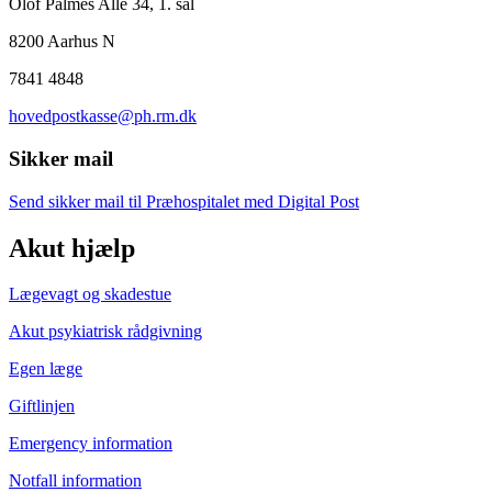
Olof Palmes Allé 34, 1. sal
8200 Aarhus N
7841 4848
hovedpostkasse@ph.rm.dk
Sikker mail
Send sikker mail til Præhospitalet med Digital Post
Akut hjælp
Lægevagt og skadestue
Akut psykiatrisk rådgivning
Egen læge
Giftlinjen
Emergency information
Notfall information