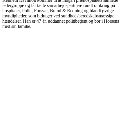
Kenneth Ravnholt kommer til at indgå i præhospitalets samlede
ledergruppe og får tætte samarbejdspartnere rundt omkring på
hospitaler, Politi, Forsvar, Brand & Redning og blandt øvrige
myndigheder, som bidrager ved sundhedsberedskabsmæssige
hændelser. Han er 47 år, uddannet politibetjent og bor i Horsens
med sin familie.