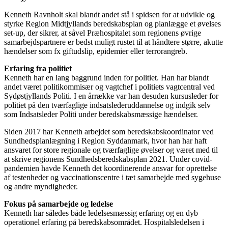
Kenneth Ravnholt skal blandt andet stå i spidsen for at udvikle og
styrke Region Midtjyllands beredskabsplan og planlægge et øvelses
set-up, der sikrer, at såvel Præhospitalet som regionens øvrige
samarbejdspartnere er bedst muligt rustet til at håndtere større, akutte
hændelser som fx giftudslip, epidemier eller terrorangreb.
Erfaring fra politiet
Kenneth har en lang baggrund inden for politiet. Han har blandt
andet været politikommisær og vagtchef i politiets vagtcentral ved
Sydøstjyllands Politi. I en årrække var han desuden kursusleder for
politiet på den tværfaglige indsatslederuddannelse og indgik selv
som Indsatsleder Politi under beredskabsmæssige hændelser.
Siden 2017 har Kenneth arbejdet som beredskabskoordinator ved
Sundhedsplanlægning i Region Syddanmark, hvor han har haft
ansvaret for store regionale og tværfaglige øvelser og været med til
at skrive regionens Sundhedsberedskabsplan 2021. Under covid-
pandemien havde Kenneth det koordinerende ansvar for oprettelse
af testenheder og vaccinationscentre i tæt samarbejde med sygehuse
og andre myndigheder.
Fokus på samarbejde og ledelse
Kenneth har således både ledelsesmæssig erfaring og en dyb
operationel erfaring på beredskabsområdet. Hospitalsledelsen i